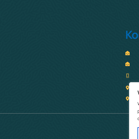
Ко
con
www
02
ул.
10