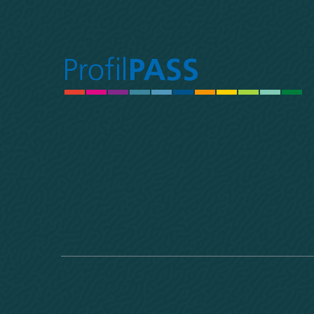
Почетна
ProfilPASS
За Проектот CARE
Контакт