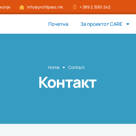
Скопје
info@profilpass.mk
+ 389 2 3061 242
Почетна
За проектот CARE
Home
Contact
Контакт