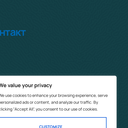
нтакт
tact@lifelonglearning.mk
.lifelonglearning.mk
/3061 242
 Прашка, 44/1
We value your privacy
00 Скопје
We use cookies to enhance your browsing experience, serve
personalized ads or content, and analyze our traffic. By
clicking "Accept All", you consent to our use of cookies.
CUSTOMIZE