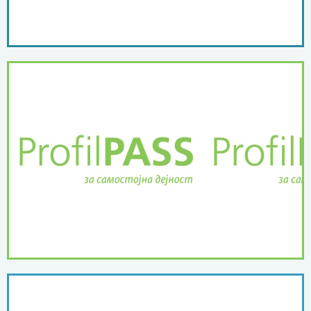
ПОВЕЌЕ ...
дејност
ProfilPASS за самостојна