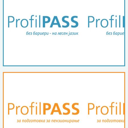
ПОВЕЌЕ ...
лесен јазик
ProfilPASS без бариери на
ПОВЕЌЕ ...
пензионирање