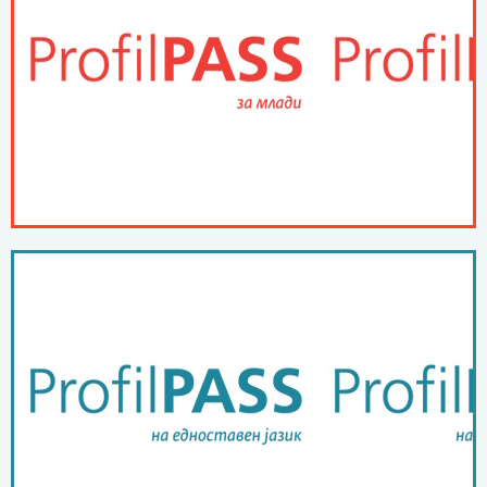
ПОВЕЌЕ ...
ProfilPASS за млади
ПОВЕЌЕ ...
јазик
ProfilPASS на едноставен