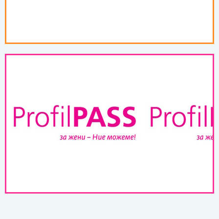
ProfilPASS за подготовка за
ПОВЕЌЕ ...
можеме!
ProfilPASS за жени - Ние