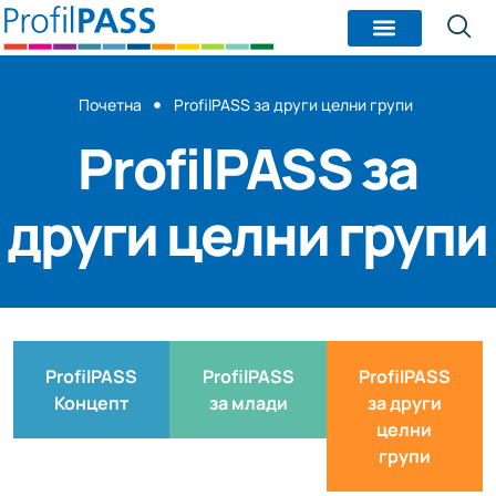
Почетна
ProfilPASS за други целни групи
ProfilPASS за
други целни групи
ProfilPASS
ProfilPASS
ProfilPASS
Концепт
за млади
за други
целни
групи