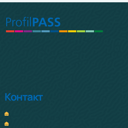
Почетна
ProfilPASS
За Проектот CARE
Контакт
Контакт
contact@lifelonglearning.mk
www.lifelonglearning.mk