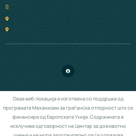
02/3061 242
ул. Прашка, 44/1
1000 Скопје
Оваа веб-локација е изготвена со поддршка од
програмата Механизам за граѓанска отпорност што се
финансира од Европската Унија. Содржината е
исклучива одговорност на Центар за доживотно
учење и не мора задолжително да ги одразува