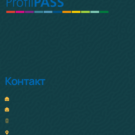
Почетна
ProfilPASS
За Проектот CARE
Контакт
Контакт
contact@lifelonglearning.mk
www.lifelonglearning.mk
02/3061 242
ул. Прашка, 44/1