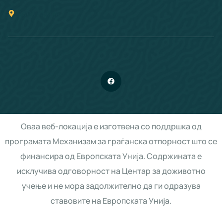
1000 Скопје
Оваа веб-локација е изготвена со поддршка од
програмата Механизам за граѓанска отпорност што се
финансира од Европската Унија. Содржината е
исклучива одговорност на Центар за доживотно
учење и не мора задолжително да ги одразува
ставовите на Европската Унија.