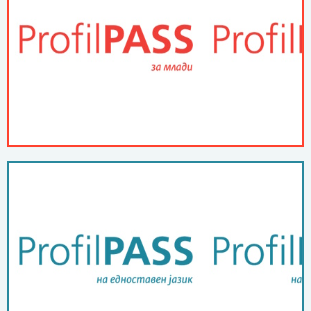
ПОВЕЌЕ ...
ProfilPASS за млади
ПОВЕЌЕ ...
јазик
ProfilPASS на едноставен