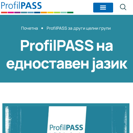
Почетна
ProfilPASS за други целни групи
ProfilPASS на
едноставен јазик