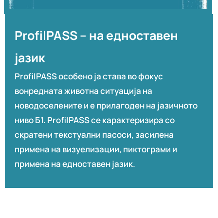
ProfilPASS – на едноставен
јазик
ProfilPASS особено ја става во фокус
вонредната животна ситуација на
новодоселените и е прилагоден на јазичното
ниво Б1. ProfilPASS се карактеризира со
скратени текстуални пасоси, засилена
примена на визуелизации, пиктограми и
примена на едноставен јазик.