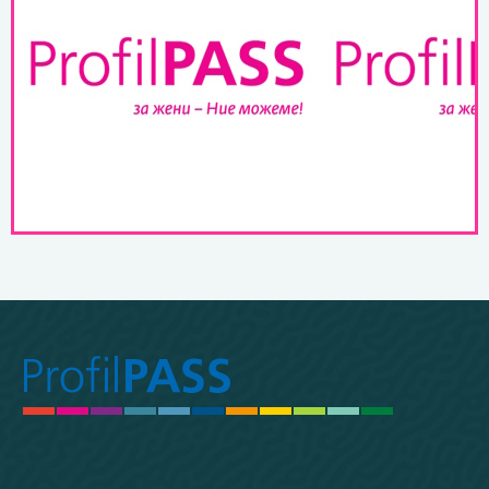
ПОВЕЌЕ ...
можеме!
ProfilPASS за жени - Ние
Почетна