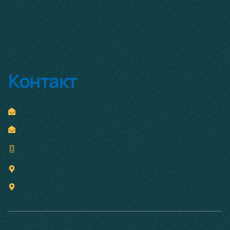
ProfilPASS
За Проектот CARE
Контакт
Контакт
contact@lifelonglearning.mk
www.lifelonglearning.mk
02/3061 242
ул. Прашка, 44/1
1000 Скопје