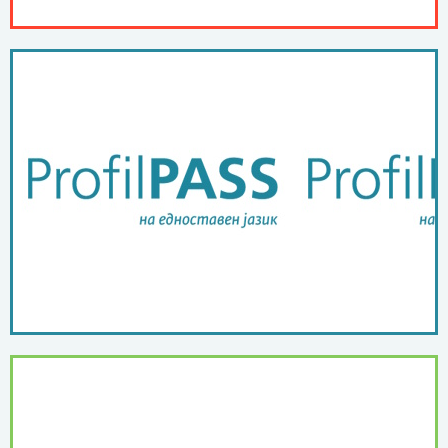
ПОВЕЌЕ ...
јазик
ProfilPASS на едноставен