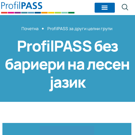
Почетна
ProfilPASS за други целни групи
ProfilPASS без
бариери на лесен
јазик