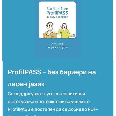
ProfilPASS – без бариери на
лесен јазик
Се поддржуваат луѓе со когнитивни
оштетувања и потешкотии во учењето.
ProfilPASS е достапен да се добие во PDF-