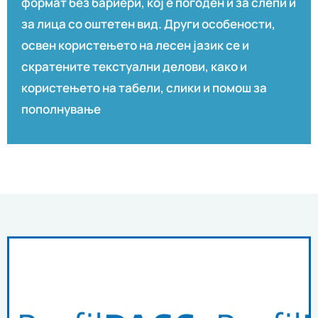
формат без бариери, кој е погоден и за слепи и
за лица со оштетен вид. Други особености,
освен користењето на лесен јазик се и
скратените текстуални делови, како и
користењето на табели, слики и помош за
пополнување