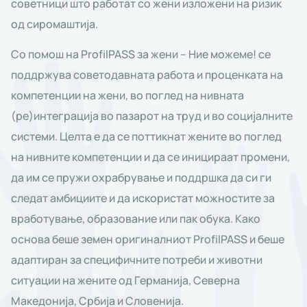
советници што работат со жени изложени на ризик
од сиромаштија.
Со помош на ProfilPASS за жени – Ние можеме! се
поддржува советодавната работа и проценката на
компетенции на жени, во поглед на нивната
(ре)интеграција во пазарот на труд и во социјалните
системи. Целта е да се поттикнат жените во поглед
на нивните компетенции и да се иницираат промени,
да им се пружи охрабрување и поддршка да си ги
следат амбициите и да искористат можностите за
вработување, образование или пак обука. Како
основа беше земен оригиналниот ProfilPASS и беше
адаптиран за специфичните потреби и животни
ситуации на жените од Германија, Северна
Македонија, Србија и Словенија.