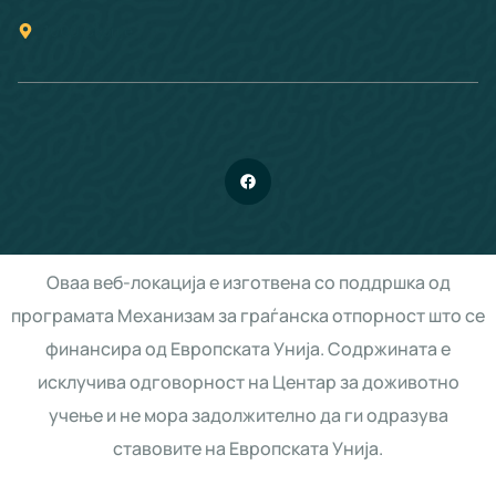
1000 Скопје
Оваа веб-локација е изготвена со поддршка од
програмата Механизам за граѓанска отпорност што се
финансира од Европската Унија. Содржината е
исклучива одговорност на Центар за доживотно
учење и не мора задолжително да ги одразува
ставовите на Европската Унија.