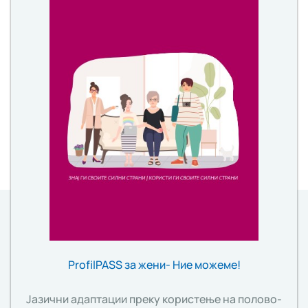
ProfilPASS за жени- Ние можеме!
Јазични адаптации преку користење на полово-