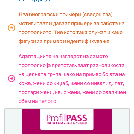
Два биографски примери (сведоштва)
мотивираат и даваат примери за работа на
портфолиото. Тие исто така служат и како
фигури за пример и идентификување.
Адаптациите на изгледот на самото
портфолио ја претставуваат разноликоста
на целната група, како на пример бојата на
кожа, жени со хиџаб, жени со инвалидитет,
постари жени, квир жени, жени со различен
обем на телото.