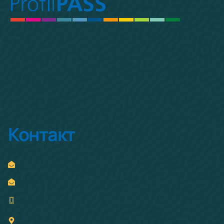
Почетна
ProfilPASS
За Проектот CARE
Контакт
Контакт
contact@lifelonglearning.mk
www.lifelonglearning.mk
02/3061 242
ул. Прашка, 44/1