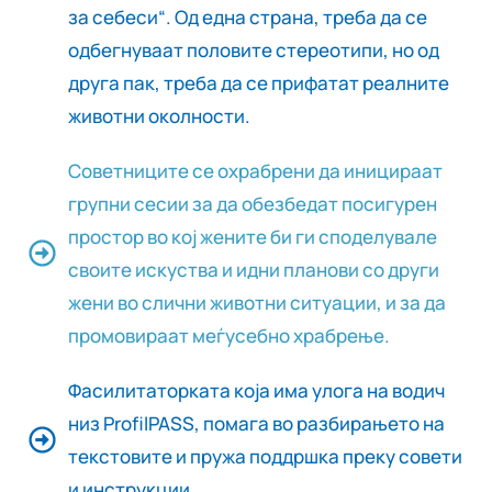
за себеси“. Од една страна, треба да се
одбегнуваат половите стереотипи, но од
друга пак, треба да се прифатат реалните
животни околности.
Советниците се охрабрени да иницираат
групни сесии за да обезбедат посигурен
простор во кој жените би ги споделувале
своите искуства и идни планови со други
жени во слични животни ситуации, и за да
промовираат меѓусебно храбрење.
Фасилитаторката која има улога на водич
низ ProfilPASS, помага во разбирањето на
текстовите и пружа поддршка преку совети
и инструкции.