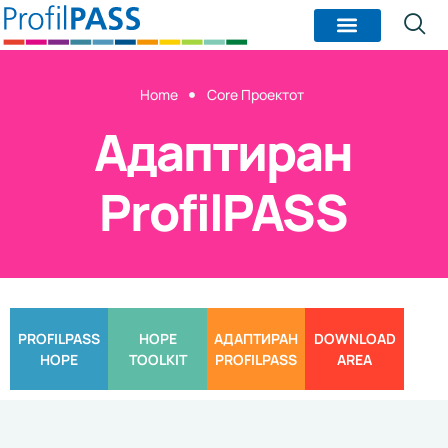
Home
Core Проектот
Адаптиран
ProfilPASS
PROFILPASS
HOPE
АДАПТИРАН
DOWNLOAD
HOPE
TOOLKIT
PROFILPASS
AREA