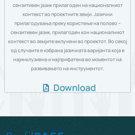
сензитивен јазик прилагоден на националниот
контекст во проектните земји. Јазични
прилагодувања преку користење на полово –
сензитивен јазик, прилагоден кон националниот
контекст во земјите вклучени во проектот. Во секој
од случаите е избрана јазичната варијанта која е
најинклузивна и најприфатена во моментот на
развивањето на инструментот.
Download