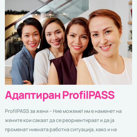
Адаптиран ProfilPASS
ProfilPASS за жени – Ние можеме! им е наменет на
жените кои сакаат да се реориентираат и да ја
променат нивната работна ситуација, како и на