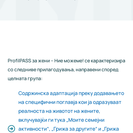
ProfilPASS за жени – Ние можеме! се карактеризира
со следниве прилагодувања, направени според
целната група:
Содржинска адаптација преку додавањето
на специфични поглавја кои ја одразуваат
реалноста на животот на жените,
вклучувајќи ги тука „Моите семејни
активности“, „Грижа за другите“ и „Грижа