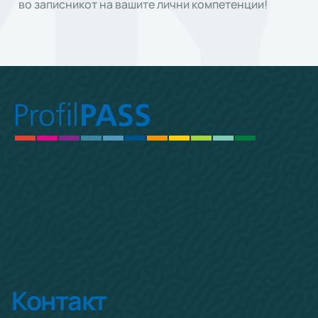
во записникот на вашите лични компетенции!
Почетна
ProfilPASS
За Проектот CARE
Контакт
Контакт