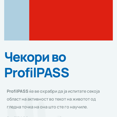
Чекори во
ProfilPASS
ProfilPASS
ќе ве охрабри да ја испитате секоја
област на активност во текот на животот од
гледна точка на она што сте го научиле.