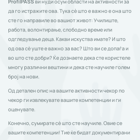
ProfilPASS
ви нуди осум области на активности за
да го истражите ова. Тука сè што е важно е она што
сте го направиле во вашиот живот: Училиште,
работа, волонтирање, слободно време или
одгледување деца. Какви искуства имате? И што
од ова сè уште е важно за вас? Што ви се допаѓа и
во што сте добри? Ќе дознаете дека сте користеле
многу различни вештини и дека сте научиле голем
број на нови.
Од детален опис на вашите активности чекор по
чекор ги извлекувате вашите компетенции и ги
оценувате.
Конечно, сумирате сè што сте научиле. Овие се
вашите компетенции! Тие ќе бидат документирани