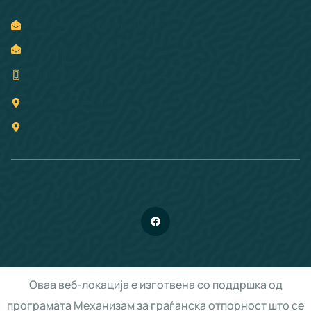
contact@lifelonglearning.mk
www.lifelonglearning.mk
02/3061 242
ул. Прашка, 44/1
1000 Скопје
Оваа веб-локација е изготвена со поддршка од
програмата Механизам за граѓанска отпорност што се