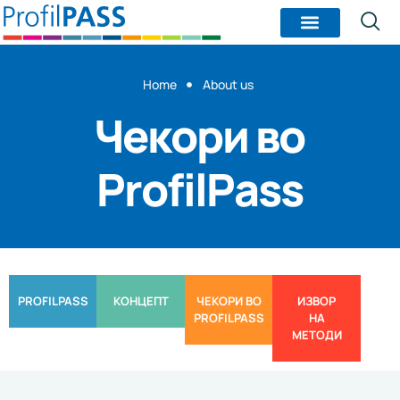
Home
About us
Чекори во
ProfilPass
PROFILPASS
КОНЦЕПТ
ЧЕКОРИ ВО
ИЗВОР
PROFILPASS
НА
МЕТОДИ