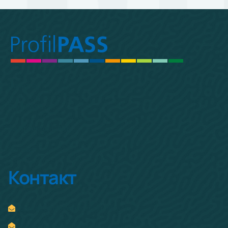
Почетна
ProfilPASS
За Проектот CARE
Контакт
Контакт
contact@lifelonglearning.mk
www.lifelonglearning.mk