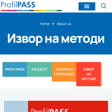
Home
About us
Извор на методи
PROFILPASS
КОНЦЕПТ
ЧЕКОРИ ВО
ИЗВОР
PROFILPASS
НА
МЕТОДИ