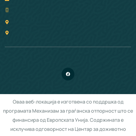
02/3061 242
ул. Прашка, 44/1
1000 Скопје
Оваа веб-локација е изготвена со поддршка од
програмата Механизам за граѓанска отпорност што се
финансира од Европската Унија. Содржината е
исклучива одговорност на Центар за доживотно